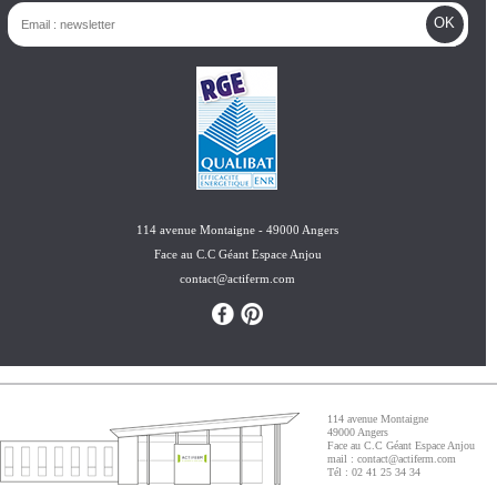
e-mail
*
captcha
cette question vous permet de vérifier si vous êtes un vi
les soumissions automatisées de spam.
website url
114 avenue Montaigne - 49000 Angers
Face au C.C Géant Espace Anjou
contact@actiferm.com
114 avenue Montaigne
49000 Angers
Face au C.C Géant Espace Anjou
mail :
contact@actiferm.com
Tél : 02 41 25 34 34