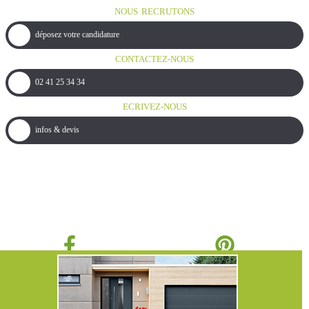
NOUS RECRUTONS
déposez votre candidature
CONTACTEZ-NOUS
02 41 25 34 34
ECRIVEZ-NOUS
infos & devis
Des projets en tête ?
Faites le plein d'inspiration
sur nos réseaux :