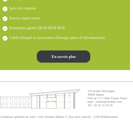
Suivi de chantier
Service après-vente
Entreprise agréée QUALIBAT RGE
Crédit d'impôt et économies d'énergie
(
plus d'informations
)
En savoir plus
114 avenue Montaigne
49000 Angers
Face au C.C Géant Espace Anjou
mail :
contact@actiferm.com
Tél : 02 41 25 34 34
Conditions générales de vente
| SAS Actiferm Habitat © Tous drois réservés -
LSM Référencement