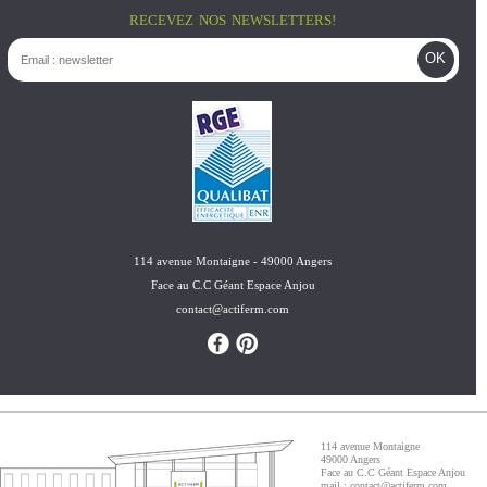
RECEVEZ NOS NEWSLETTERS!
e-mail
*
captcha
cette question vous permet de vérifier si vous êtes un vi
les soumissions automatisées de spam.
website url
114 avenue Montaigne - 49000 Angers
Face au C.C Géant Espace Anjou
contact@actiferm.com
114 avenue Montaigne
49000 Angers
Face au C.C Géant Espace Anjou
mail :
contact@actiferm.com