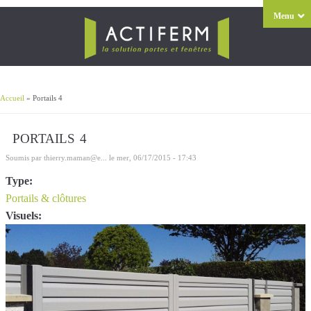
Menu
Accueil
» Portails 4
Vous êtes ici
PORTAILS 4
Soumis par
thierry.maman@e...
le mer, 06/17/2015 - 17:43
Type:
Portails & clôtures
Visuels: